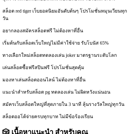
สล็อต red tiger เว็บยอดนิยมอันดับต้นๆ โปรโมชั่นหมุนเวียนทุก
วัน
อยากลองสมัครสล็อตฟรี ไม่ต้องหาที่อื่น
เริ่มต้นกับสล็อตเว็บใหญ่ไม่มีค่าใช้จ่าย รับโบนัส 65%
ทางเลือกใหม่สล็อตทดลองเล่น joker มาตรฐานระดับโลก
เล่นสล็อตซื้อฟรีสปินฟรี โปรโมชั่นสุดคุ้ม
มองหาเล่นสล็อตออนไลน์ ไม่ต้องหาที่อื่น
แนะนำสำหรับสล็อต pg ทดลองเล่น ไม่ผิดหวังแน่นอน
สมัครเว็บสล็อตใหญ่ที่สุดภายใน 3 นาที ลุ้นรางวัลใหญ่ทุกวัน
สล็อตออโต้จ่ายครบทุกบาท ไม่มีข้อร้องเรียน
🎲 เนื้อหาแนะนำ
สำหรับคุณ