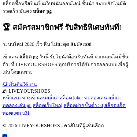
สล็อตซื้อฟรีสปินเป็นเว็บพนันออนไลน์ ชั้นนำ ระบบอัตโนมัติ
รวดเร็ว มั่นคง
สล็อต pg
🏆 สมัครสมาชิกฟรี รับสิทธิพิเศษทันที!
ระบบใหม่ 2026 เร็ว ลื่น ไม่สะดุด สัมผัสเลย!
เข้าเล่น
สล็อต pg
วันนี้ รับโบนัสต้อนรับทันที ฝากถอนไม่มีขั้น
ต่ำ! ที่ LIVEYOURSHOES ทุกบริการได้รับการออกแบบเพื่อผู้
เล่นโดยเฉพาะ
💥 เริ่มต้นใช้งาน
🎪 LIVEYOURSHOES
หน้าแรก
ทางเข้าเล่นสล็อต
สล็อต joker ทดลองเล่น
สล็อต
ทดลองเล่น jili
สล็อตเว็บใหญ่
สล็อตฝากขั้นต่ำ 50
สล็อตแจ็ค
พอตแตก
u31
© 2026 LIVEYOURSHOES - คาสิโนที่ผู้เล่นเลือก