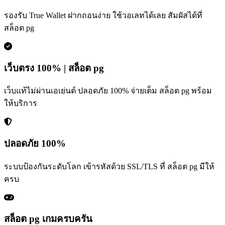
รองรับ True Wallet ฝากถอนง่าย ใช้วอเลทได้เลย สัมผัสได้ที่
สล็อต pg
เว็บตรง 100% | สล็อต pg
เว็บแท้ไม่ผ่านเอเย่นต์ ปลอดภัย 100% จ่ายเต็ม สล็อต pg พร้อม
ให้บริการ
ปลอดภัย 100%
ระบบป้องกันระดับโลก เข้ารหัสด้วย SSL/TLS ที่ สล็อต pg มีให้
ครบ
สล็อต pg เกมครบครัน