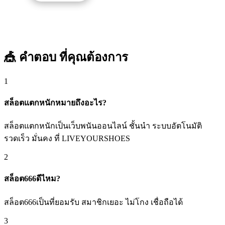
🎪 คำตอบ
ที่คุณต้องการ
1
สล็อตแตกหนักหมายถึงอะไร?
สล็อตแตกหนักเป็นเว็บพนันออนไลน์ ชั้นนำ ระบบอัตโนมัติ
รวดเร็ว มั่นคง ที่ LIVEYOURSHOES
2
สล็อต666ดีไหม?
สล็อต666เป็นที่ยอมรับ สมาชิกเยอะ ไม่โกง เชื่อถือได้
3