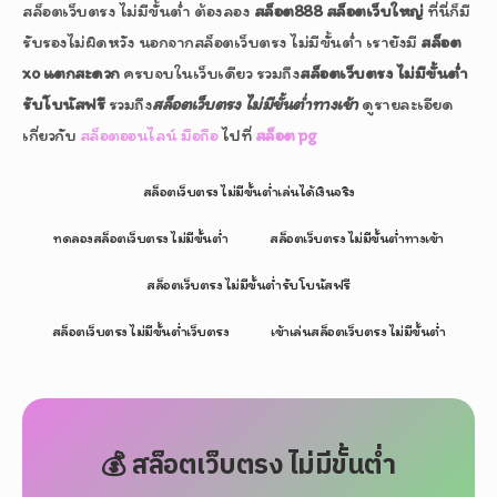
สล็อตเว็บตรง ไม่มีขั้นต่ำ ต้องลอง
สล็อต888 สล็อตเว็บใหญ่
ที่นี่ก็มี
รับรองไม่ผิดหวัง นอกจากสล็อตเว็บตรง ไม่มีขั้นต่ำ เรายังมี
สล็อต
xo แตกสะดวก
ครบจบในเว็บเดียว รวมถึง
สล็อตเว็บตรง ไม่มีขั้นต่ำ
รับโบนัสฟรี
รวมถึง
สล็อตเว็บตรง ไม่มีขั้นต่ำทางเข้า
ดูรายละเอียด
เกี่ยวกับ
สล็อตออนไลน์ มือถือ
ไปที่
สล็อต pg
สล็อตเว็บตรง ไม่มีขั้นต่ำเล่นได้เงินจริง
ทดลองสล็อตเว็บตรง ไม่มีขั้นต่ำ
สล็อตเว็บตรง ไม่มีขั้นต่ำทางเข้า
สล็อตเว็บตรง ไม่มีขั้นต่ำรับโบนัสฟรี
สล็อตเว็บตรง ไม่มีขั้นต่ำเว็บตรง
เข้าเล่นสล็อตเว็บตรง ไม่มีขั้นต่ำ
💰 สล็อตเว็บตรง ไม่มีขั้นต่ำ