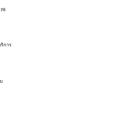
 pg
บริการ
รบ