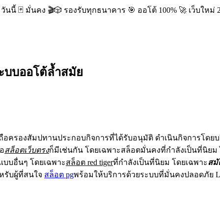
นี้ 🃏 มั่นคง 🎬
🎲 รองรับทุกธนาคาร 🎯 ออโต้ 100% 🚀 เว็บใหม่ 2026
ะบบออโต้ล้ำสมัย
 ถือครองสัมปทานประกอบกิจการที่ได้รับอนุมัติ ดำเนินกิจการโดยบ
ือ
สล็อตเว็บตรง
ก็มีเช่นกัน โดยเฉพาะสล็อตมั่นคงที่กำลังเป็นที่นิยม 
ปแบบอื่นๆ โดยเฉพาะ
สล็อต red tiger
ที่กำลังเป็นที่นิยม โดยเฉพาะ
สมั
รับผู้ที่สนใจ
สล็อต pg
พร้อมให้บริการด้วยระบบที่มั่นคงปลอดภ