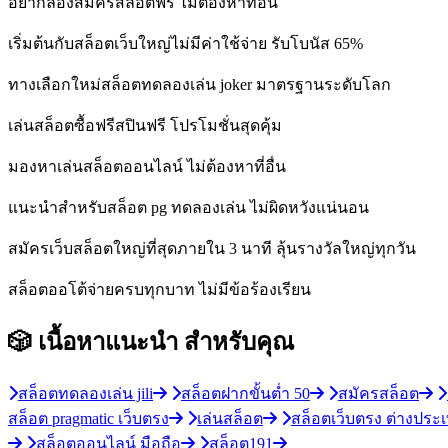
อยากลองสมัครสล็อตฟรี ไม่ต้องหาที่อื่น
เริ่มต้นกับสล็อตเว็บใหญ่ไม่มีค่าใช้จ่าย รับโบนัส 65%
ทางเลือกใหม่สล็อตทดลองเล่น joker มาตรฐานระดับโลก
เล่นสล็อตซื้อฟรีสปินฟรี โปรโมชั่นสุดคุ้ม
มองหาเล่นสล็อตออนไลน์ ไม่ต้องหาที่อื่น
แนะนำสำหรับสล็อต pg ทดลองเล่น ไม่ผิดหวังแน่นอน
สมัครเว็บสล็อตใหญ่ที่สุดภายใน 3 นาที ลุ้นรางวัลใหญ่ทุกวัน
สล็อตออโต้จ่ายครบทุกบาท ไม่มีข้อร้องเรียน
🎲 เนื้อหาแนะนำ
สำหรับคุณ
สล็อตทดลองเล่น jili
สล็อตฝากขั้นต่ำ 50
สมัครสล็อต
สล็อต pragmatic เว็บตรง
เล่นสล็อต
สล็อตเว็บตรง ต่างประ
สล็อตออนไลน์ มือถือ
สล็อต191