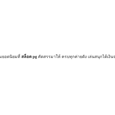
มยอดนิยมที่
สล็อต pg
คัดสรรมาให้ ครบทุกค่ายดัง เล่นสนุกได้เงินจ