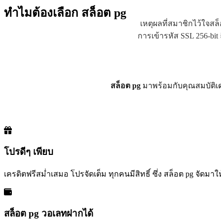
ทำไมต้องเลือก
สล็อต pg
เหตุผลที่สมาชิกไว้ใจส
การเข้ารหัส SSL 256-bit
สล็อต pg
มาพร้อมกับคุณสมบัติเด่
โปรดีๆ เพียบ
เครดิตฟรีสม่ำเสมอ โปรจัดเต็ม ทุกคนมีสิทธิ์ ซึ่ง สล็อต pg จัดมาให้
สล็อต pg วอเลทฝากได้