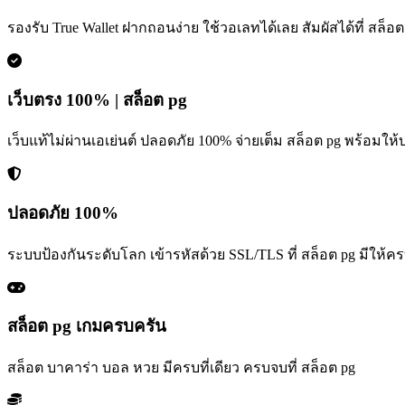
รองรับ True Wallet ฝากถอนง่าย ใช้วอเลทได้เลย สัมผัสได้ที่ สล็อต
เว็บตรง 100% | สล็อต pg
เว็บแท้ไม่ผ่านเอเย่นต์ ปลอดภัย 100% จ่ายเต็ม สล็อต pg พร้อมให้
ปลอดภัย 100%
ระบบป้องกันระดับโลก เข้ารหัสด้วย SSL/TLS ที่ สล็อต pg มีให้ค
สล็อต pg เกมครบครัน
สล็อต บาคาร่า บอล หวย มีครบที่เดียว ครบจบที่ สล็อต pg