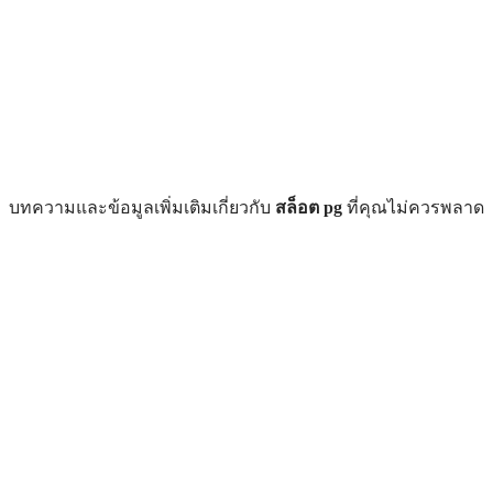
บทความและข้อมูลเพิ่มเติมเกี่ยวกับ
สล็อต pg
ที่คุณไม่ควรพลาด