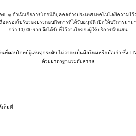
ล็อต pg ดำเนินกิจการโดยนิติบุคคลต่างประเทศ เทคโนโลยีความไว้
 ถือครองใบรับรองประกอบกิจการที่ได้รับอนุมัติ เปิดให้บริการมามา
กว่า 10,000 ราย จึงได้รับที่ไว้วางใจของผู้ใช้บริการนับแสน
นที่ตอบโจทย์ผู้เล่นทุกระดับ ไม่ว่าจะเป็นมือใหม่หรือมือเก๋า ซึ
ด้วยมาตรฐานระดับสากล
เต็มที่