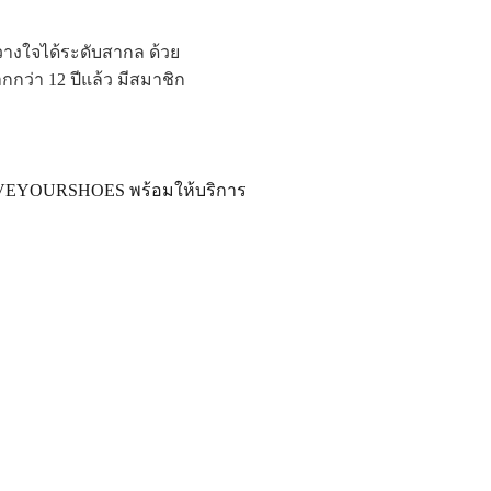
วางใจได้ระดับสากล ด้วย
กกว่า 12 ปีแล้ว มีสมาชิก
่ง LIVEYOURSHOES พร้อมให้บริการ