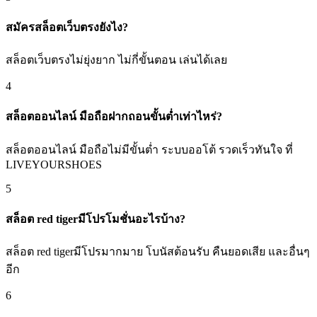
สมัครสล็อตเว็บตรงยังไง?
สล็อตเว็บตรงไม่ยุ่งยาก ไม่กี่ขั้นตอน เล่นได้เลย
4
สล็อตออนไลน์ มือถือฝากถอนขั้นต่ำเท่าไหร่?
สล็อตออนไลน์ มือถือไม่มีขั้นต่ำ ระบบออโต้ รวดเร็วทันใจ ที่
LIVEYOURSHOES
5
สล็อต red tigerมีโปรโมชั่นอะไรบ้าง?
สล็อต red tigerมีโปรมากมาย โบนัสต้อนรับ คืนยอดเสีย และอื่นๆ
อีก
6