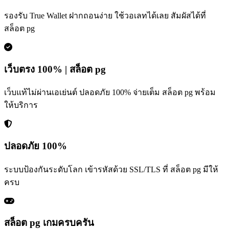
รองรับ True Wallet ฝากถอนง่าย ใช้วอเลทได้เลย สัมผัสได้ที่
สล็อต pg
เว็บตรง 100% | สล็อต pg
เว็บแท้ไม่ผ่านเอเย่นต์ ปลอดภัย 100% จ่ายเต็ม สล็อต pg พร้อม
ให้บริการ
ปลอดภัย 100%
ระบบป้องกันระดับโลก เข้ารหัสด้วย SSL/TLS ที่ สล็อต pg มีให้
ครบ
สล็อต pg เกมครบครัน