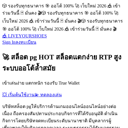
🎲 รองรับทุกธนาคาร 🎯 ออโต้ 100% 🚀 เว็บใหม่ 2026 🎪 เข้า
ร่วมวันนี้ 🃏 มั่นคง 🎬
🎲 รองรับทุกธนาคาร 🎯 ออโต้ 100% 🚀
เว็บใหม่ 2026 🎪 เข้าร่วมวันนี้ 🃏 มั่นคง 🎬
🎲 รองรับทุกธนาคาร
🎯 ออโต้ 100% 🚀 เว็บใหม่ 2026 🎪 เข้าร่วมวันนี้ 🃏 มั่นคง 🎬
🎪 LIVEYOURSHOES
Sign In
ลงทะเบียน
🚀 สล็อต pg HOT สล็อตแตกง่าย RTP สูง
ระบบออโต้ล้ำสมัย
เข้าเล่นง่าย แตกหนัก รองรับ True Wallet
💥 เริ่มต้นใช้งาน
💫 ทดลองเล่น
บริษัทสล็อต pgให้บริการด้านเกมออนไลน์ออนไลน์อย่างต่อ
เนื่อง ถือครองสัมปทานประกอบกิจการที่ได้รับอนุมัติ ดำเนิน
กิจการโดยบริษัทจดทะเบียนระดับนานาชาติ มีบุคลากรผู้
เชี่ยวชาญให้บริการตลอดเวลา ระบบธุรกรรมได้รับมาตรฐาน