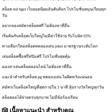
สล็อต red tiger เว็บยอดนิยมอันดับต้นๆ โปรโมชั่นหมุนเวียนทุก
วัน
อยากลองสมัครสล็อตฟรี ไม่ต้องหาที่อื่น
เริ่มต้นกับสล็อตเว็บใหญ่ไม่มีค่าใช้จ่าย รับโบนัส 65%
ทางเลือกใหม่สล็อตทดลองเล่น joker มาตรฐานระดับโลก
เล่นสล็อตซื้อฟรีสปินฟรี โปรโมชั่นสุดคุ้ม
มองหาเล่นสล็อตออนไลน์ ไม่ต้องหาที่อื่น
แนะนำสำหรับสล็อต pg ทดลองเล่น ไม่ผิดหวังแน่นอน
สมัครเว็บสล็อตใหญ่ที่สุดภายใน 3 นาที ลุ้นรางวัลใหญ่ทุกวัน
สล็อตออโต้จ่ายครบทุกบาท ไม่มีข้อร้องเรียน
🎲 เนื้อหาแนะนำ
สำหรับคุณ