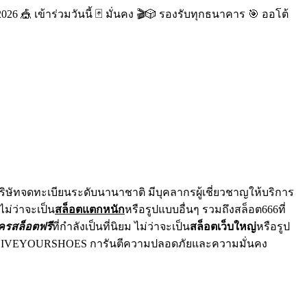
 🎪 เข้าร่วมวันนี้ 🃏 มั่นคง 🎬
🎲 รองรับทุกธนาคาร 🎯 ออโต้
ริษัทจดทะเบียนระดับนานาชาติ มีบุคลากรผู้เชี่ยวชาญให้บริการ
ไม่ว่าจะเป็น
สล็อตแตกหนัก
หรือรูปแบบอื่นๆ รวมถึงสล็อต666ที่
ครสล็อตฟรี
ที่กำลังเป็นที่นิยม ไม่ว่าจะเป็น
สล็อตเว็บใหญ่
หรือรูป
ัย LIVEYOURSHOES การันตีความปลอดภัยและความมั่นคง