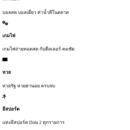
บอลสด บอลเดี่ยว ค่าน้ำดีในตลาด
เกมไพ่
เกมไพ่ถ่ายทอดสด กับดีลเลอร์ คมชัด
หวย
หวยรัฐ หวยฮานอย ครบจบ
อีสปอร์ต
แทงอีสปอร์ต Dota 2 ทุกรายการ