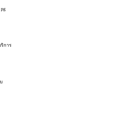
 pg
บริการ
รบ