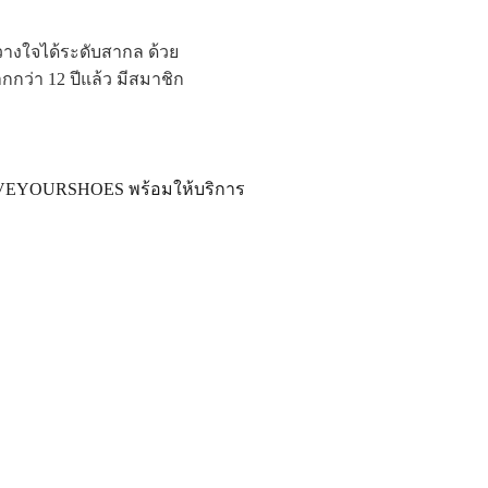
วางใจได้ระดับสากล ด้วย
กกว่า 12 ปีแล้ว มีสมาชิก
่ง LIVEYOURSHOES พร้อมให้บริการ