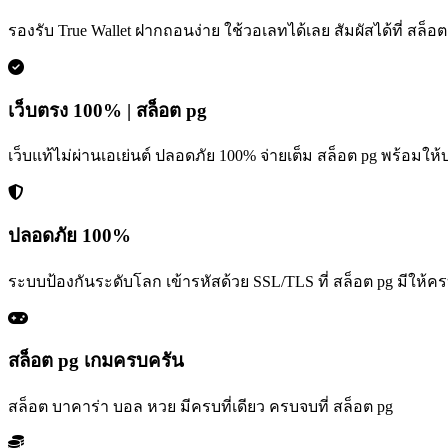
รองรับ True Wallet ฝากถอนง่าย ใช้วอเลทได้เลย สัมผัสได้ที่ สล็อต
เว็บตรง 100% | สล็อต pg
เว็บแท้ไม่ผ่านเอเย่นต์ ปลอดภัย 100% จ่ายเต็ม สล็อต pg พร้อมให้
ปลอดภัย 100%
ระบบป้องกันระดับโลก เข้ารหัสด้วย SSL/TLS ที่ สล็อต pg มีให้ค
สล็อต pg เกมครบครัน
สล็อต บาคาร่า บอล หวย มีครบที่เดียว ครบจบที่ สล็อต pg