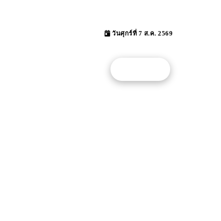
วันศุกร์ที่ 7 ส.ค. 2569
รับโปรนี้