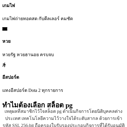
เกมไพ่
เกมไพ่ถ่ายทอดสด กับดีลเลอร์ คมชัด
หวย
หวยรัฐ หวยฮานอย ครบจบ
อีสปอร์ต
แทงอีสปอร์ต Dota 2 ทุกรายการ
ทำไมต้องเลือก
สล็อต pg
เหตุผลที่สมาชิกไว้ใจสล็อต pg ดำเนินกิจการโดยนิติบุคคลต่าง
ประเทศ เทคโนโลยีความไว้วางใจได้ระดับสากล ด้วยการเข้า
รหัส SSL 256-bit ถือครองใบรับรองประกอบกิจการที่ได้รับอนุมัติ