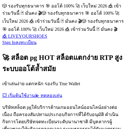
🎲 รองรับทุกธนาคาร 🎯 ออโต้ 100% 🚀 เว็บใหม่ 2026 🎪 เข้า
ร่วมวันนี้ 🃏 มั่นคง 🎬
🎲 รองรับทุกธนาคาร 🎯 ออโต้ 100% 🚀
เว็บใหม่ 2026 🎪 เข้าร่วมวันนี้ 🃏 มั่นคง 🎬
🎲 รองรับทุกธนาคาร
🎯 ออโต้ 100% 🚀 เว็บใหม่ 2026 🎪 เข้าร่วมวันนี้ 🃏 มั่นคง 🎬
🎪 LIVEYOURSHOES
Sign In
ลงทะเบียน
🚀 สล็อต pg HOT สล็อตแตกง่าย RTP สูง
ระบบออโต้ล้ำสมัย
เข้าเล่นง่าย แตกหนัก รองรับ True Wallet
💥 เริ่มต้นใช้งาน
💫 ทดลองเล่น
บริษัทสล็อต pgให้บริการด้านเกมออนไลน์ออนไลน์อย่างต่อ
เนื่อง ถือครองสัมปทานประกอบกิจการที่ได้รับอนุมัติ ดำเนิน
กิจการโดยบริษัทจดทะเบียนระดับนานาชาติ มีบุคลากรผู้
เชี่ยวชาญให้บริการตลอดเวลา ระบบธุรกรรมได้รับมาตรฐาน