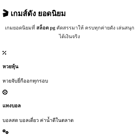
🎬 เกมส์ดัง
ยอดนิยม
เกมยอดนิยมที่
สล็อต pg
คัดสรรมาให้ ครบทุกค่ายดัง เล่นสนุก
ได้เงินจริง
หวยหุ้น
หวยจับยี่กีออกทุกรอบ
แทงบอล
บอลสด บอลเดี่ยว ค่าน้ำดีในตลาด