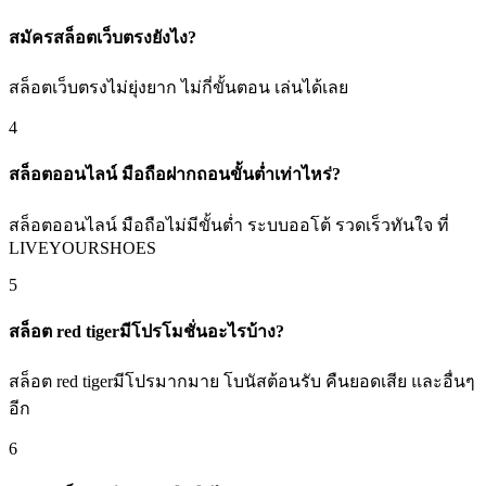
สมัครสล็อตเว็บตรงยังไง?
สล็อตเว็บตรงไม่ยุ่งยาก ไม่กี่ขั้นตอน เล่นได้เลย
4
สล็อตออนไลน์ มือถือฝากถอนขั้นต่ำเท่าไหร่?
สล็อตออนไลน์ มือถือไม่มีขั้นต่ำ ระบบออโต้ รวดเร็วทันใจ ที่
LIVEYOURSHOES
5
สล็อต red tigerมีโปรโมชั่นอะไรบ้าง?
สล็อต red tigerมีโปรมากมาย โบนัสต้อนรับ คืนยอดเสีย และอื่นๆ
อีก
6