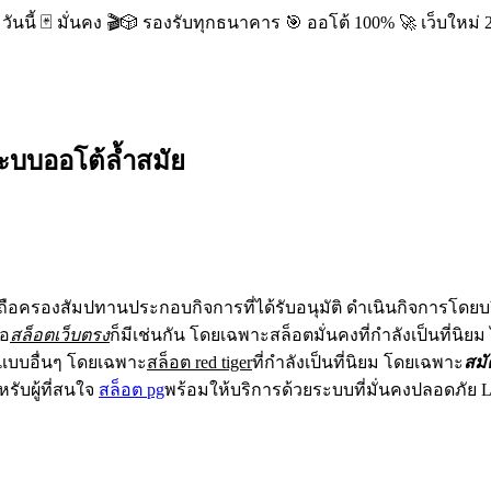
นี้ 🃏 มั่นคง 🎬
🎲 รองรับทุกธนาคาร 🎯 ออโต้ 100% 🚀 เว็บใหม่ 2026
ะบบออโต้ล้ำสมัย
 ถือครองสัมปทานประกอบกิจการที่ได้รับอนุมัติ ดำเนินกิจการโดยบ
ือ
สล็อตเว็บตรง
ก็มีเช่นกัน โดยเฉพาะสล็อตมั่นคงที่กำลังเป็นที่นิยม 
ปแบบอื่นๆ โดยเฉพาะ
สล็อต red tiger
ที่กำลังเป็นที่นิยม โดยเฉพาะ
สมั
รับผู้ที่สนใจ
สล็อต pg
พร้อมให้บริการด้วยระบบที่มั่นคงปลอดภ