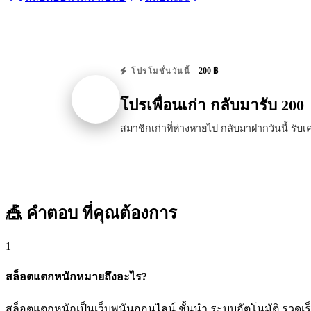
200 ฿
โปรโมชั่นวันนี้
โปรเพื่อนเก่า กลับมารับ 200
สมาชิกเก่าที่ห่างหายไป กลับมาฝากวันนี้ รับ
🎪 คำตอบ
ที่คุณต้องการ
1
สล็อตแตกหนักหมายถึงอะไร?
สล็อตแตกหนักเป็นเว็บพนันออนไลน์ ชั้นนำ ระบบอัตโนมัติ รวดเ