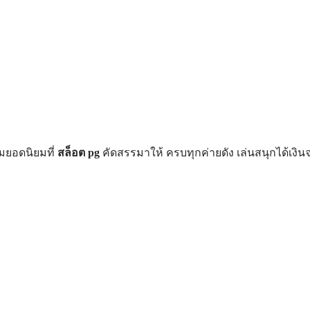
มยอดนิยมที่
สล็อต pg
คัดสรรมาให้ ครบทุกค่ายดัง เล่นสนุกได้เงินจ