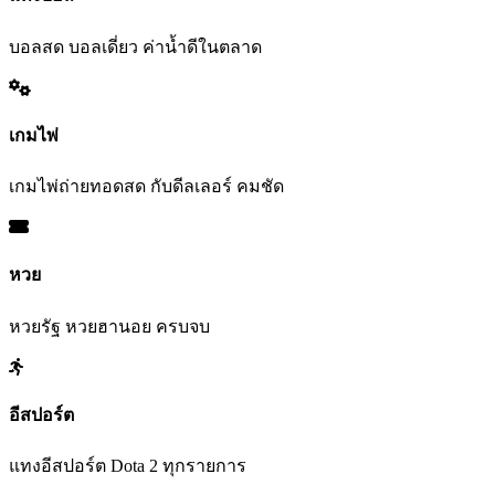
บอลสด บอลเดี่ยว ค่าน้ำดีในตลาด
เกมไพ่
เกมไพ่ถ่ายทอดสด กับดีลเลอร์ คมชัด
หวย
หวยรัฐ หวยฮานอย ครบจบ
อีสปอร์ต
แทงอีสปอร์ต Dota 2 ทุกรายการ