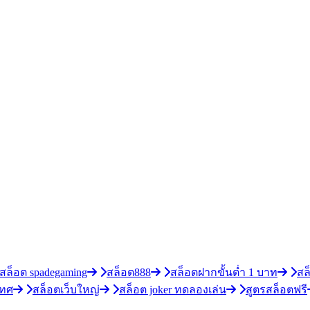
สล็อต spadegaming
สล็อต888
สล็อตฝากขั้นต่ำ 1 บาท
สล
เทศ
สล็อตเว็บใหญ่
สล็อต joker ทดลองเล่น
สูตรสล็อตฟรี