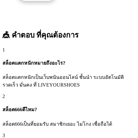
🎪 คำตอบ
ที่คุณต้องการ
1
สล็อตแตกหนักหมายถึงอะไร?
สล็อตแตกหนักเป็นเว็บพนันออนไลน์ ชั้นนำ ระบบอัตโนมัติ
รวดเร็ว มั่นคง ที่ LIVEYOURSHOES
2
สล็อต666ดีไหม?
สล็อต666เป็นที่ยอมรับ สมาชิกเยอะ ไม่โกง เชื่อถือได้
3