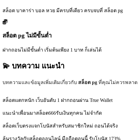
สล็อต บาคาร่า บอล หวย มีครบที่เดียว ครบจบที่ สล็อต pg
สล็อต pg ไม่มีขั้นต่ำ
ฝากถอนไม่มีขั้นต่ำ เริ่มต้นเพียง 1 บาท ก็เล่นได้
💫 บทความ
แนะนำ
บทความและข้อมูลเพิ่มเติมเกี่ยวกับ
สล็อต pg
ที่คุณไม่ควรพลาด
สล็อตแตกหนัก เว็บอันดับ 1 ฝากถอนผ่าน True Wallet
แนะนำเพื่อนมาสล็อต666รับเงินทุกคน ไม่จำกัด
สล็อตเว็บตรงแจกโบนัสสำหรับสมาชิกใหม่ ถอนได้จริง
ลุ้นรางวัลกับสล็อตออนไลน์ มือถือตอนนี้ รับโบนัส 173%