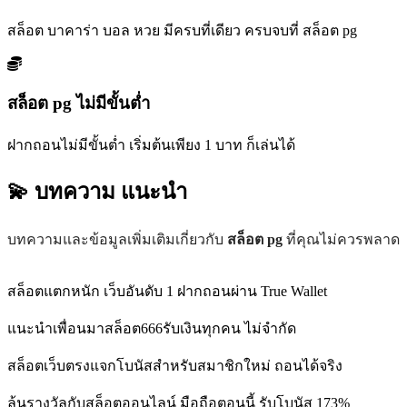
สล็อต บาคาร่า บอล หวย มีครบที่เดียว ครบจบที่ สล็อต pg
สล็อต pg ไม่มีขั้นต่ำ
ฝากถอนไม่มีขั้นต่ำ เริ่มต้นเพียง 1 บาท ก็เล่นได้
💫 บทความ
แนะนำ
บทความและข้อมูลเพิ่มเติมเกี่ยวกับ
สล็อต pg
ที่คุณไม่ควรพลาด
สล็อตแตกหนัก เว็บอันดับ 1 ฝากถอนผ่าน True Wallet
แนะนำเพื่อนมาสล็อต666รับเงินทุกคน ไม่จำกัด
สล็อตเว็บตรงแจกโบนัสสำหรับสมาชิกใหม่ ถอนได้จริง
ลุ้นรางวัลกับสล็อตออนไลน์ มือถือตอนนี้ รับโบนัส 173%