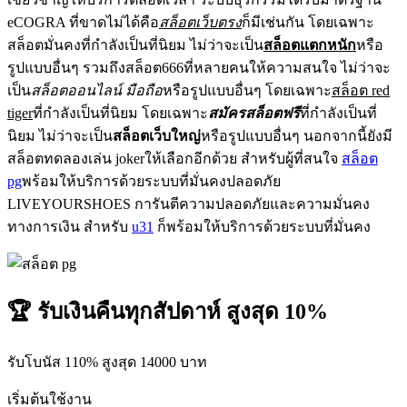
eCOGRA ที่ขาดไม่ได้คือ
สล็อตเว็บตรง
ก็มีเช่นกัน โดยเฉพาะ
สล็อตมั่นคงที่กำลังเป็นที่นิยม ไม่ว่าจะเป็น
สล็อตแตกหนัก
หรือ
รูปแบบอื่นๆ รวมถึงสล็อต666ที่หลายคนให้ความสนใจ ไม่ว่าจะ
เป็น
สล็อตออนไลน์ มือถือ
หรือรูปแบบอื่นๆ โดยเฉพาะ
สล็อต red
tiger
ที่กำลังเป็นที่นิยม โดยเฉพาะ
สมัครสล็อตฟรี
ที่กำลังเป็นที่
นิยม ไม่ว่าจะเป็น
สล็อตเว็บใหญ่
หรือรูปแบบอื่นๆ นอกจากนี้ยังมี
สล็อตทดลองเล่น jokerให้เลือกอีกด้วย สำหรับผู้ที่สนใจ
สล็อต
pg
พร้อมให้บริการด้วยระบบที่มั่นคงปลอดภัย
LIVEYOURSHOES การันตีความปลอดภัยและความมั่นคง
ทางการเงิน สำหรับ
u31
ก็พร้อมให้บริการด้วยระบบที่มั่นคง
🏆 รับเงินคืนทุกสัปดาห์ สูงสุด 10%
รับโบนัส 110% สูงสุด 14000 บาท
เริ่มต้นใช้งาน