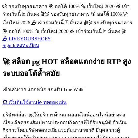
🎲 รองรับทุกธนาคาร 🎯 ออโต้ 100% 🚀 เว็บใหม่ 2026 🎪 เข้า
ร่วมวันนี้ 🃏 มั่นคง 🎬
🎲 รองรับทุกธนาคาร 🎯 ออโต้ 100% 🚀
เว็บใหม่ 2026 🎪 เข้าร่วมวันนี้ 🃏 มั่นคง 🎬
🎲 รองรับทุกธนาคาร
🎯 ออโต้ 100% 🚀 เว็บใหม่ 2026 🎪 เข้าร่วมวันนี้ 🃏 มั่นคง 🎬
🎪 LIVEYOURSHOES
Sign In
ลงทะเบียน
🚀 สล็อต pg HOT สล็อตแตกง่าย RTP สูง
ระบบออโต้ล้ำสมัย
เข้าเล่นง่าย แตกหนัก รองรับ True Wallet
💥 เริ่มต้นใช้งาน
💫 ทดลองเล่น
บริษัทสล็อต pgให้บริการด้านเกมออนไลน์ออนไลน์อย่างต่อ
เนื่อง ถือครองสัมปทานประกอบกิจการที่ได้รับอนุมัติ ดำเนิน
กิจการโดยบริษัทจดทะเบียนระดับนานาชาติ มีบุคลากรผู้
เชี่ยวชาญให้บริการตลอดเวลา ระบบธุรกรรมได้รับมาตรฐาน