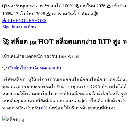
🎲 รองรับทุกธนาคาร 🎯 ออโต้ 100% 🚀 เว็บใหม่ 2026 🎪 เข้าร่วมวัน
100% 🚀 เว็บใหม่ 2026 🎪 เข้าร่วมวันนี้ 🃏 มั่นคง 🎬
🎪 LIVEYOURSHOES
Sign In
ลงทะเบียน
🚀 สล็อต pg HOT สล็อตแตกง่าย RTP สูง ร
เข้าเล่นง่าย แตกหนัก รองรับ True Wallet
💥 เริ่มต้นใช้งาน
💫 ทดลองเล่น
บริษัทสล็อต pgให้บริการด้านเกมออนไลน์ออนไลน์อย่างต่อเนื่อง
ตลอดเวลา ระบบธุรกรรมได้รับมาตรฐาน eCOGRA ที่ขาดไม่ได้ค
หลายคนให้ความสนใจ ไม่ว่าจะเป็น
สล็อตออนไลน์ มือถือ
หรือรู
แบบอื่นๆ นอกจากนี้ยังมีสล็อตทดลองเล่น jokerให้เลือกอีกด้วย สำห
ทางการเงิน สำหรับ
u31
ก็พร้อมให้บริการด้วยระบบที่มั่นคง