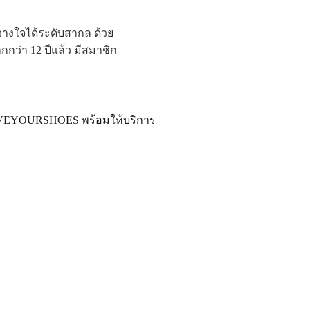
วางใจได้ระดับสากล ด้วย
กกว่า 12 ปีแล้ว มีสมาชิก
่ง LIVEYOURSHOES พร้อมให้บริการ