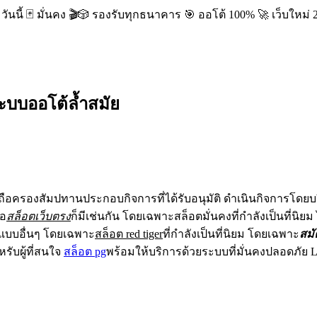
นี้ 🃏 มั่นคง 🎬
🎲 รองรับทุกธนาคาร 🎯 ออโต้ 100% 🚀 เว็บใหม่ 2026
ะบบออโต้ล้ำสมัย
 ถือครองสัมปทานประกอบกิจการที่ได้รับอนุมัติ ดำเนินกิจการโดยบ
ือ
สล็อตเว็บตรง
ก็มีเช่นกัน โดยเฉพาะสล็อตมั่นคงที่กำลังเป็นที่นิยม 
ปแบบอื่นๆ โดยเฉพาะ
สล็อต red tiger
ที่กำลังเป็นที่นิยม โดยเฉพาะ
สมั
รับผู้ที่สนใจ
สล็อต pg
พร้อมให้บริการด้วยระบบที่มั่นคงปลอดภ