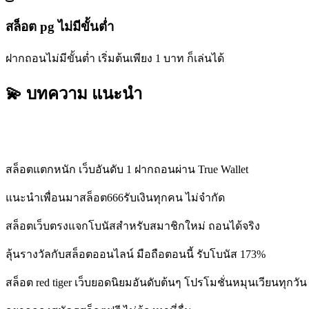
สล็อต pg ไม่มีขั้นต่ำ
ฝากถอนไม่มีขั้นต่ำ เริ่มต้นเพียง 1 บาท ก็เล่นได้
💫 บทความ
แนะนำ
สล็อตแตกหนัก เว็บอันดับ 1 ฝากถอนผ่าน True Wallet
แนะนำเพื่อนมาสล็อต666รับเงินทุกคน ไม่จำกัด
สล็อตเว็บตรงแจกโบนัสสำหรับสมาชิกใหม่ ถอนได้จริง
ลุ้นรางวัลกับสล็อตออนไลน์ มือถือตอนนี้ รับโบนัส 173%
สล็อต red tiger เว็บยอดนิยมอันดับต้นๆ โปรโมชั่นหมุนเวียนทุกวัน