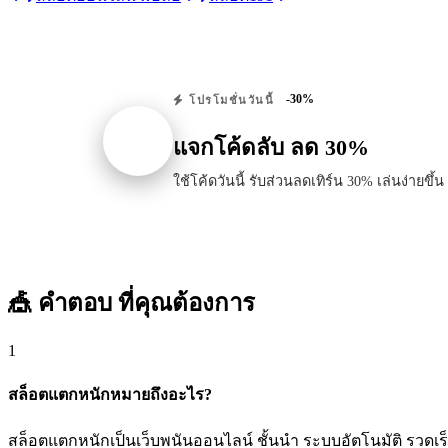
-30%
โปรโมชั่นวันนี้
แจกโค้ดลับ ลด 30%
ใช้โค้ดวันนี้ รับส่วนลดเทิร์น 30% เล่นง่ายขึ้น
🎪 คำตอบ
ที่คุณต้องการ
1
สล็อตแตกหนักหมายถึงอะไร?
สล็อตแตกหนักเป็นเว็บพนันออนไลน์ ชั้นนำ ระบบอัตโนมัติ รวดเ