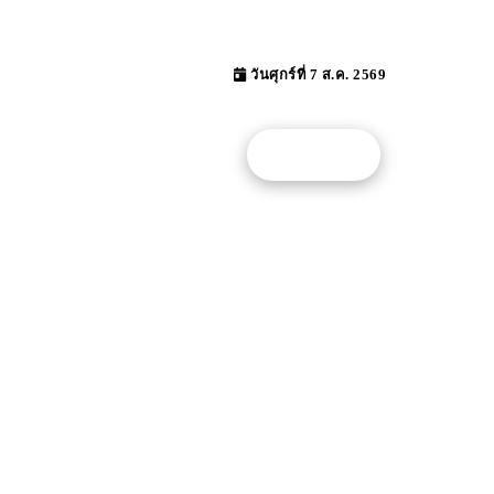
วันศุกร์ที่ 7 ส.ค. 2569
รับโปรนี้