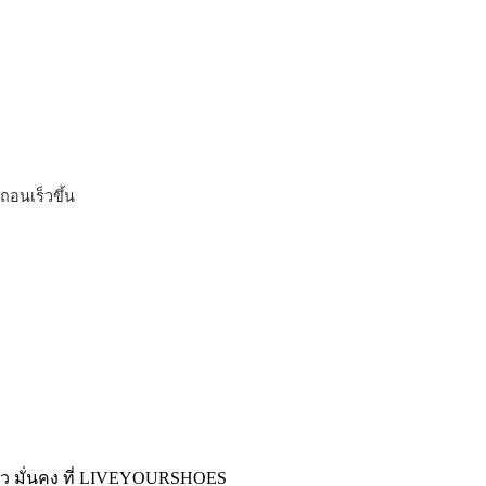
 ถอนเร็วขึ้น
ร็ว มั่นคง ที่ LIVEYOURSHOES