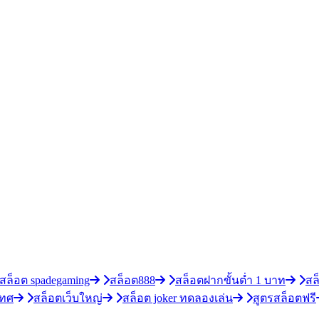
สล็อต spadegaming
สล็อต888
สล็อตฝากขั้นต่ำ 1 บาท
สล
เทศ
สล็อตเว็บใหญ่
สล็อต joker ทดลองเล่น
สูตรสล็อตฟรี