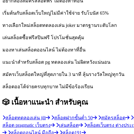
อยากลองสมัครสล็อตฟรี ไม่ต้องหาที่อื่น
เริ่มต้นกับสล็อตเว็บใหญ่ไม่มีค่าใช้จ่าย รับโบนัส 65%
ทางเลือกใหม่สล็อตทดลองเล่น joker มาตรฐานระดับโลก
เล่นสล็อตซื้อฟรีสปินฟรี โปรโมชั่นสุดคุ้ม
มองหาเล่นสล็อตออนไลน์ ไม่ต้องหาที่อื่น
แนะนำสำหรับสล็อต pg ทดลองเล่น ไม่ผิดหวังแน่นอน
สมัครเว็บสล็อตใหญ่ที่สุดภายใน 3 นาที ลุ้นรางวัลใหญ่ทุกวัน
สล็อตออโต้จ่ายครบทุกบาท ไม่มีข้อร้องเรียน
🎲 เนื้อหาแนะนำ
สำหรับคุณ
สล็อตทดลองเล่น jili
สล็อตฝากขั้นต่ำ 50
สมัครสล็อต
สล็อต pragmatic เว็บตรง
เล่นสล็อต
สล็อตเว็บตรง ต่างประ
สล็อตออนไลน์ มือถือ
สล็อต191