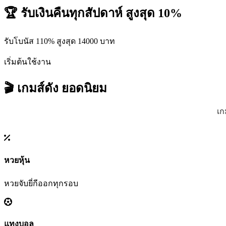
🏆 รับเงินคืนทุกสัปดาห์ สูงสุด 10%
รับโบนัส 110% สูงสุด 14000 บาท
เริ่มต้นใช้งาน
🎬 เกมส์ดัง
ยอดนิยม
เก
หวยหุ้น
หวยจับยี่กีออกทุกรอบ
แทงบอล