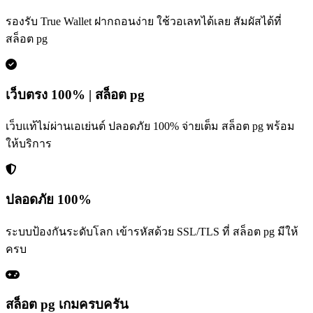
รองรับ True Wallet ฝากถอนง่าย ใช้วอเลทได้เลย สัมผัสได้ที่
สล็อต pg
เว็บตรง 100% | สล็อต pg
เว็บแท้ไม่ผ่านเอเย่นต์ ปลอดภัย 100% จ่ายเต็ม สล็อต pg พร้อม
ให้บริการ
ปลอดภัย 100%
ระบบป้องกันระดับโลก เข้ารหัสด้วย SSL/TLS ที่ สล็อต pg มีให้
ครบ
สล็อต pg เกมครบครัน