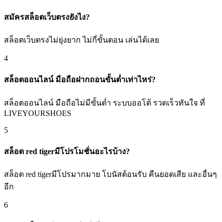
สมัครสล็อตเว็บตรงยังไง?
สล็อตเว็บตรงไม่ยุ่งยาก ไม่กี่ขั้นตอน เล่นได้เลย
4
สล็อตออนไลน์ มือถือฝากถอนขั้นต่ำเท่าไหร่?
สล็อตออนไลน์ มือถือไม่มีขั้นต่ำ ระบบออโต้ รวดเร็วทันใจ ที่
LIVEYOURSHOES
5
สล็อต red tigerมีโปรโมชั่นอะไรบ้าง?
สล็อต red tigerมีโปรมากมาย โบนัสต้อนรับ คืนยอดเสีย และอื่นๆ
อีก
6