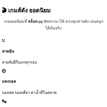
🎬 เกมส์ดัง
ยอดนิยม
เกมยอดนิยมที่
สล็อต pg
คัดสรรมาให้ ครบทุกค่ายดัง เล่นสนุก
ได้เงินจริง
หวยหุ้น
หวยจับยี่กีออกทุกรอบ
แทงบอล
บอลสด บอลเดี่ยว ค่าน้ำดีในตลาด