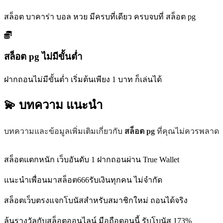
สล็อต บาคาร่า บอล หวย มีครบที่เดียว ครบจบที่ สล็อต pg
สล็อต pg ไม่มีขั้นต่ำ
ฝากถอนไม่มีขั้นต่ำ เริ่มต้นเพียง 1 บาท ก็เล่นได้
💫 บทความ
แนะนำ
บทความและข้อมูลเพิ่มเติมเกี่ยวกับ
สล็อต pg
ที่คุณไม่ควรพลาด
สล็อตแตกหนัก เว็บอันดับ 1 ฝากถอนผ่าน True Wallet
แนะนำเพื่อนมาสล็อต666รับเงินทุกคน ไม่จำกัด
สล็อตเว็บตรงแจกโบนัสสำหรับสมาชิกใหม่ ถอนได้จริง
ลุ้นรางวัลกับสล็อตออนไลน์ มือถือตอนนี้ รับโบนัส 173%