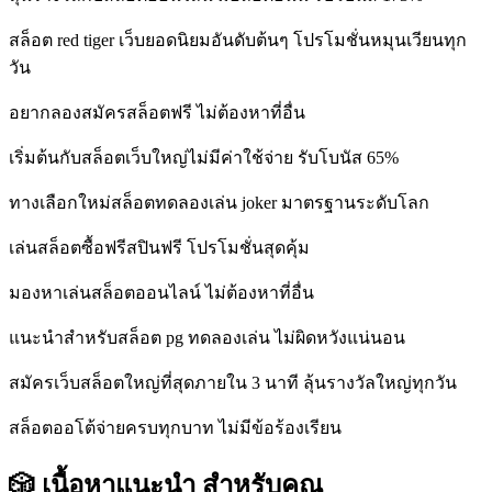
สล็อต red tiger เว็บยอดนิยมอันดับต้นๆ โปรโมชั่นหมุนเวียนทุก
วัน
อยากลองสมัครสล็อตฟรี ไม่ต้องหาที่อื่น
เริ่มต้นกับสล็อตเว็บใหญ่ไม่มีค่าใช้จ่าย รับโบนัส 65%
ทางเลือกใหม่สล็อตทดลองเล่น joker มาตรฐานระดับโลก
เล่นสล็อตซื้อฟรีสปินฟรี โปรโมชั่นสุดคุ้ม
มองหาเล่นสล็อตออนไลน์ ไม่ต้องหาที่อื่น
แนะนำสำหรับสล็อต pg ทดลองเล่น ไม่ผิดหวังแน่นอน
สมัครเว็บสล็อตใหญ่ที่สุดภายใน 3 นาที ลุ้นรางวัลใหญ่ทุกวัน
สล็อตออโต้จ่ายครบทุกบาท ไม่มีข้อร้องเรียน
🎲 เนื้อหาแนะนำ
สำหรับคุณ