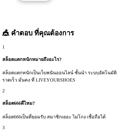
🎪 คำตอบ
ที่คุณต้องการ
1
สล็อตแตกหนักหมายถึงอะไร?
สล็อตแตกหนักเป็นเว็บพนันออนไลน์ ชั้นนำ ระบบอัตโนมัติ
รวดเร็ว มั่นคง ที่ LIVEYOURSHOES
2
สล็อต666ดีไหม?
สล็อต666เป็นที่ยอมรับ สมาชิกเยอะ ไม่โกง เชื่อถือได้
3