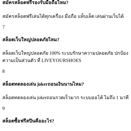
สมัครสล็อตฟรีรองรับมือถือไหม?
สมัครสล็อตฟรีเล่นได้ทุกเครื่อง มือถือ แท็บเล็ต เล่นผ่านเว็บได้
7
สล็อตเว็บใหญ่ปลอดภัยไหม?
สล็อตเว็บใหญ่ปลอดภัย 100% ระบบรักษาความปลอดภัย ปกป้อง
ความเป็นส่วนตัว ที่ LIVEYOURSHOES
8
สล็อตทดลองเล่น jokerถอนเงินนานไหม?
สล็อตทดลองเล่น jokerถอนรวดเร็วมาก ระบบออโต้ ไม่ถึง 1 นาที
9
สล็อตซื้อฟรีสปินคืออะไร?