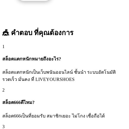
🎪 คำตอบ
ที่คุณต้องการ
1
สล็อตแตกหนักหมายถึงอะไร?
สล็อตแตกหนักเป็นเว็บพนันออนไลน์ ชั้นนำ ระบบอัตโนมัติ
รวดเร็ว มั่นคง ที่ LIVEYOURSHOES
2
สล็อต666ดีไหม?
สล็อต666เป็นที่ยอมรับ สมาชิกเยอะ ไม่โกง เชื่อถือได้
3