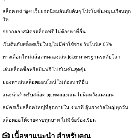
สล็อต red tiger เว็บยอดนิยมอันดับต้นๆ โปรโมชั่นหมุนเวียนทุก
วัน
อยากลองสมัครสล็อตฟรี ไม่ต้องหาที่อื่น
เริ่มต้นกับสล็อตเว็บใหญ่ไม่มีค่าใช้จ่าย รับโบนัส 65%
ทางเลือกใหม่สล็อตทดลองเล่น joker มาตรฐานระดับโลก
เล่นสล็อตซื้อฟรีสปินฟรี โปรโมชั่นสุดคุ้ม
มองหาเล่นสล็อตออนไลน์ ไม่ต้องหาที่อื่น
แนะนำสำหรับสล็อต pg ทดลองเล่น ไม่ผิดหวังแน่นอน
สมัครเว็บสล็อตใหญ่ที่สุดภายใน 3 นาที ลุ้นรางวัลใหญ่ทุกวัน
สล็อตออโต้จ่ายครบทุกบาท ไม่มีข้อร้องเรียน
🎲 เนื้อหาแนะนำ
สำหรับคุณ