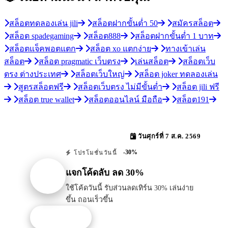
สล็อตทดลองเล่น jili
สล็อตฝากขั้นต่ำ 50
สมัครสล็อต
สล็อต spadegaming
สล็อต888
สล็อตฝากขั้นต่ำ 1 บาท
สล็อตแจ็คพอตแตก
สล็อต xo แตกง่าย
ทางเข้าเล่น
สล็อต
สล็อต pragmatic เว็บตรง
เล่นสล็อต
สล็อตเว็บ
ตรง ต่างประเทศ
สล็อตเว็บใหญ่
สล็อต joker ทดลองเล่น
สูตรสล็อตฟรี
สล็อตเว็บตรง ไม่มีขั้นต่ำ
สล็อต jili ฟรี
สล็อต true wallet
สล็อตออนไลน์ มือถือ
สล็อต191
วันศุกร์ที่ 7 ส.ค. 2569
-30%
โปรโมชั่นวันนี้
แจกโค้ดลับ ลด 30%
ใช้โค้ดวันนี้ รับส่วนลดเทิร์น 30% เล่นง่าย
ขึ้น ถอนเร็วขึ้น
รับโปรนี้