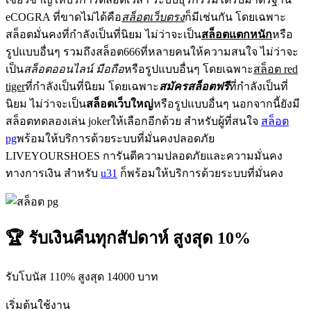
eCOGRA ที่ขาดไม่ได้คือ
สล็อตเว็บตรง
ก็มีเช่นกัน โดยเฉพาะ
สล็อตมั่นคงที่กำลังเป็นที่นิยม ไม่ว่าจะเป็น
สล็อตแตกหนัก
หรือ
รูปแบบอื่นๆ รวมถึงสล็อต666ที่หลายคนให้ความสนใจ ไม่ว่าจะ
เป็น
สล็อตออนไลน์ มือถือ
หรือรูปแบบอื่นๆ โดยเฉพาะ
สล็อต red
tiger
ที่กำลังเป็นที่นิยม โดยเฉพาะ
สมัครสล็อตฟรี
ที่กำลังเป็นที่
นิยม ไม่ว่าจะเป็น
สล็อตเว็บใหญ่
หรือรูปแบบอื่นๆ นอกจากนี้ยังมี
สล็อตทดลองเล่น jokerให้เลือกอีกด้วย สำหรับผู้ที่สนใจ
สล็อต
pg
พร้อมให้บริการด้วยระบบที่มั่นคงปลอดภัย
LIVEYOURSHOES การันตีความปลอดภัยและความมั่นคง
ทางการเงิน สำหรับ
u31
ก็พร้อมให้บริการด้วยระบบที่มั่นคง
🏆 รับเงินคืนทุกสัปดาห์ สูงสุด 10%
รับโบนัส 110% สูงสุด 14000 บาท
เริ่มต้นใช้งาน