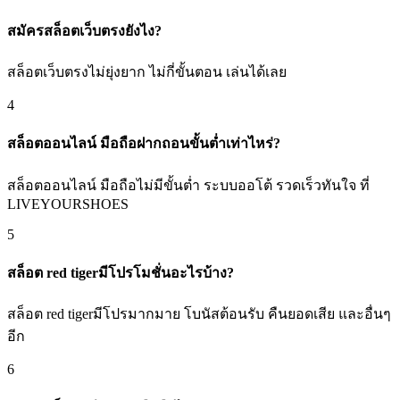
สมัครสล็อตเว็บตรงยังไง?
สล็อตเว็บตรงไม่ยุ่งยาก ไม่กี่ขั้นตอน เล่นได้เลย
4
สล็อตออนไลน์ มือถือฝากถอนขั้นต่ำเท่าไหร่?
สล็อตออนไลน์ มือถือไม่มีขั้นต่ำ ระบบออโต้ รวดเร็วทันใจ ที่
LIVEYOURSHOES
5
สล็อต red tigerมีโปรโมชั่นอะไรบ้าง?
สล็อต red tigerมีโปรมากมาย โบนัสต้อนรับ คืนยอดเสีย และอื่นๆ
อีก
6