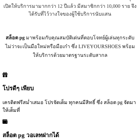
เปิดให้บริการมามากกว่า 12 ปีแล้ว มีสมาชิกกว่า 10,000 ราย จึง
ได้รับที่ไว้วางใจของผู้ใช้บริการนับแสน
สล็อต pg
มาพร้อมกับคุณสมบัติเด่นที่ตอบโจทย์ผู้เล่นทุกระดับ
ไม่ว่าจะเป็นมือใหม่หรือมือเก๋า ซึ่ง LIVEYOURSHOES พร้อม
ให้บริการด้วยมาตรฐานระดับสากล
โปรดีๆ เพียบ
เครดิตฟรีสม่ำเสมอ โปรจัดเต็ม ทุกคนมีสิทธิ์ ซึ่ง สล็อต pg จัดมา
ให้เต็มที่
สล็อต pg วอเลทฝากได้