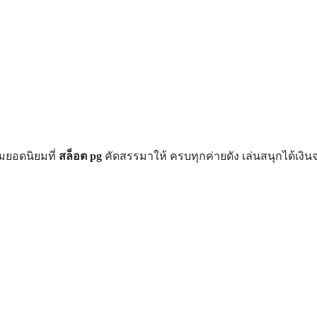
มยอดนิยมที่
สล็อต pg
คัดสรรมาให้ ครบทุกค่ายดัง เล่นสนุกได้เงินจ