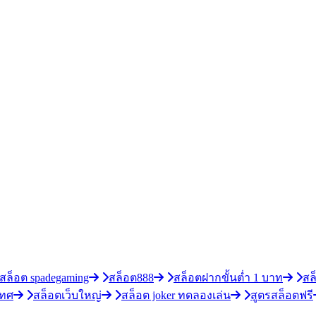
สล็อต spadegaming
สล็อต888
สล็อตฝากขั้นต่ำ 1 บาท
สล
เทศ
สล็อตเว็บใหญ่
สล็อต joker ทดลองเล่น
สูตรสล็อตฟรี