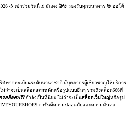
 🎪 เข้าร่วมวันนี้ 🃏 มั่นคง 🎬
🎲 รองรับทุกธนาคาร 🎯 ออโต้
ริษัทจดทะเบียนระดับนานาชาติ มีบุคลากรผู้เชี่ยวชาญให้บริการ
ไม่ว่าจะเป็น
สล็อตแตกหนัก
หรือรูปแบบอื่นๆ รวมถึงสล็อต666ที่
ครสล็อตฟรี
ที่กำลังเป็นที่นิยม ไม่ว่าจะเป็น
สล็อตเว็บใหญ่
หรือรูป
ัย LIVEYOURSHOES การันตีความปลอดภัยและความมั่นคง