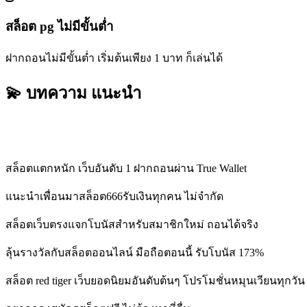
สล็อต pg ไม่มีขั้นต่ำ
ฝากถอนไม่มีขั้นต่ำ เริ่มต้นเพียง 1 บาท ก็เล่นได้
💫 บทความ
แนะนำ
สล็อตแตกหนัก เว็บอันดับ 1 ฝากถอนผ่าน True Wallet
แนะนำเพื่อนมาสล็อต666รับเงินทุกคน ไม่จำกัด
สล็อตเว็บตรงแจกโบนัสสำหรับสมาชิกใหม่ ถอนได้จริง
ลุ้นรางวัลกับสล็อตออนไลน์ มือถือตอนนี้ รับโบนัส 173%
สล็อต red tiger เว็บยอดนิยมอันดับต้นๆ โปรโมชั่นหมุนเวียนทุกวัน