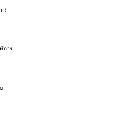
 pg
บริการ
รบ