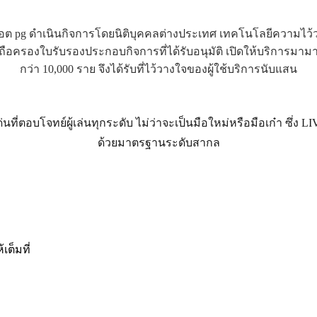
ล็อต pg ดำเนินกิจการโดยนิติบุคคลต่างประเทศ เทคโนโลยีความไว้
 ถือครองใบรับรองประกอบกิจการที่ได้รับอนุมัติ เปิดให้บริการมามา
กว่า 10,000 ราย จึงได้รับที่ไว้วางใจของผู้ใช้บริการนับแสน
นที่ตอบโจทย์ผู้เล่นทุกระดับ ไม่ว่าจะเป็นมือใหม่หรือมือเก๋า ซึ
ด้วยมาตรฐานระดับสากล
เต็มที่