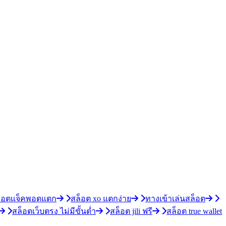
็อตแจ็คพอตแตก
สล็อต xo แตกง่าย
ทางเข้าเล่นสล็อต
สล็อตเว็บตรง ไม่มีขั้นต่ำ
สล็อต jili ฟรี
สล็อต true wallet