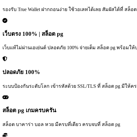
รองรับ True Wallet ฝากถอนง่าย ใช้วอเลทได้เลย สัมผัสได้ที่ สล็อต
เว็บตรง 100% | สล็อต pg
เว็บแท้ไม่ผ่านเอเย่นต์ ปลอดภัย 100% จ่ายเต็ม สล็อต pg พร้อมให้
ปลอดภัย 100%
ระบบป้องกันระดับโลก เข้ารหัสด้วย SSL/TLS ที่ สล็อต pg มีให้ค
สล็อต pg เกมครบครัน
สล็อต บาคาร่า บอล หวย มีครบที่เดียว ครบจบที่ สล็อต pg