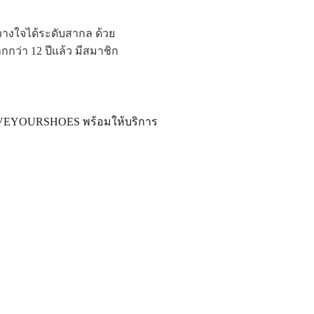
วางใจได้ระดับสากล ด้วย
กกว่า 12 ปีแล้ว มีสมาชิก
่ง LIVEYOURSHOES พร้อมให้บริการ