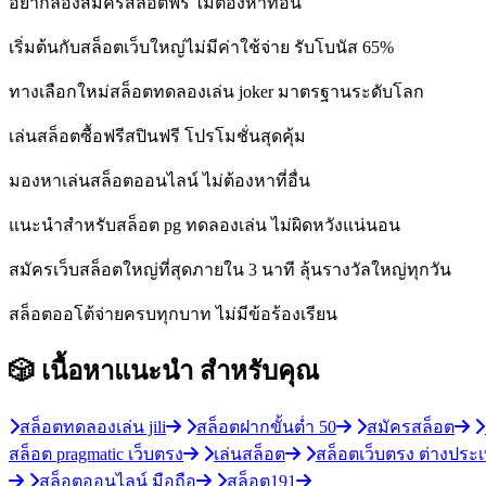
อยากลองสมัครสล็อตฟรี ไม่ต้องหาที่อื่น
เริ่มต้นกับสล็อตเว็บใหญ่ไม่มีค่าใช้จ่าย รับโบนัส 65%
ทางเลือกใหม่สล็อตทดลองเล่น joker มาตรฐานระดับโลก
เล่นสล็อตซื้อฟรีสปินฟรี โปรโมชั่นสุดคุ้ม
มองหาเล่นสล็อตออนไลน์ ไม่ต้องหาที่อื่น
แนะนำสำหรับสล็อต pg ทดลองเล่น ไม่ผิดหวังแน่นอน
สมัครเว็บสล็อตใหญ่ที่สุดภายใน 3 นาที ลุ้นรางวัลใหญ่ทุกวัน
สล็อตออโต้จ่ายครบทุกบาท ไม่มีข้อร้องเรียน
🎲 เนื้อหาแนะนำ
สำหรับคุณ
สล็อตทดลองเล่น jili
สล็อตฝากขั้นต่ำ 50
สมัครสล็อต
สล็อต pragmatic เว็บตรง
เล่นสล็อต
สล็อตเว็บตรง ต่างประ
สล็อตออนไลน์ มือถือ
สล็อต191