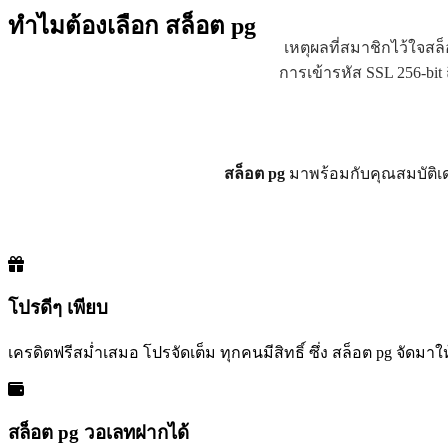
ทำไมต้องเลือก
สล็อต pg
เหตุผลที่สมาชิกไว้ใจส
การเข้ารหัส SSL 256-bit
สล็อต pg
มาพร้อมกับคุณสมบัติเด่
โปรดีๆ เพียบ
เครดิตฟรีสม่ำเสมอ โปรจัดเต็ม ทุกคนมีสิทธิ์ ซึ่ง สล็อต pg จัดมาให้
สล็อต pg วอเลทฝากได้