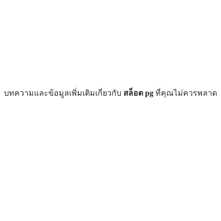
บทความและข้อมูลเพิ่มเติมเกี่ยวกับ
สล็อต pg
ที่คุณไม่ควรพลาด