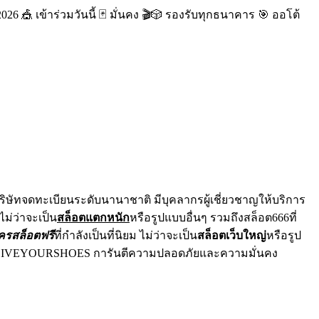
 🎪 เข้าร่วมวันนี้ 🃏 มั่นคง 🎬
🎲 รองรับทุกธนาคาร 🎯 ออโต้
ริษัทจดทะเบียนระดับนานาชาติ มีบุคลากรผู้เชี่ยวชาญให้บริการ
ไม่ว่าจะเป็น
สล็อตแตกหนัก
หรือรูปแบบอื่นๆ รวมถึงสล็อต666ที่
ครสล็อตฟรี
ที่กำลังเป็นที่นิยม ไม่ว่าจะเป็น
สล็อตเว็บใหญ่
หรือรูป
ัย LIVEYOURSHOES การันตีความปลอดภัยและความมั่นคง