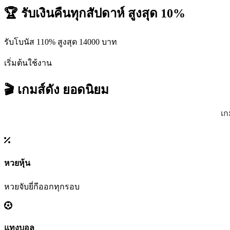
🏆 รับเงินคืนทุกสัปดาห์ สูงสุด 10%
รับโบนัส 110% สูงสุด 14000 บาท
เริ่มต้นใช้งาน
🎬 เกมส์ดัง
ยอดนิยม
เก
หวยหุ้น
หวยจับยี่กีออกทุกรอบ
แทงบอล