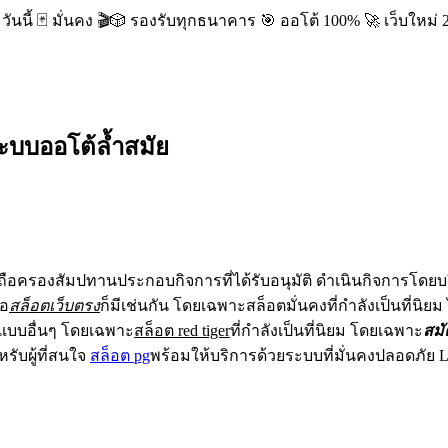
นี้ 🃏 มั่นคง 🎬
🎲 รองรับทุกธนาคาร 🎯 ออโต้ 100% 🚀 เว็บใหม่ 2026
ะบบออโต้ล้ำสมัย
 ถือครองสัมปทานประกอบกิจการที่ได้รับอนุมัติ ดำเนินกิจการโดยบ
ือ
สล็อตเว็บตรง
ก็มีเช่นกัน โดยเฉพาะสล็อตมั่นคงที่กำลังเป็นที่นิยม 
ปแบบอื่นๆ โดยเฉพาะ
สล็อต red tiger
ที่กำลังเป็นที่นิยม โดยเฉพาะ
สมั
รับผู้ที่สนใจ
สล็อต pg
พร้อมให้บริการด้วยระบบที่มั่นคงปลอดภ