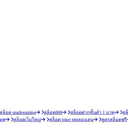
สล็อต spadegaming
สล็อต888
สล็อตฝากขั้นต่ำ 1 บาท
สล
เทศ
สล็อตเว็บใหญ่
สล็อต joker ทดลองเล่น
สูตรสล็อตฟรี