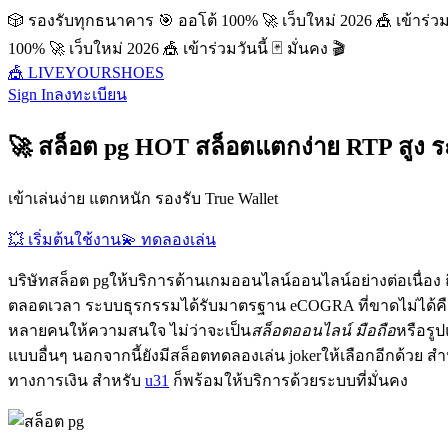
🎲 รองรับทุกธนาคาร 🎯 ออโต้ 100% 🚀 เว็บใหม่ 2026 🎪 เข้าร่วมวัน
100% 🚀 เว็บใหม่ 2026 🎪 เข้าร่วมวันนี้ 🃏 มั่นคง 🎬
🎪 LIVEYOURSHOES
Sign In
ลงทะเบียน
🚀 สล็อต pg HOT สล็อตแตกง่าย RTP สูง ร
เข้าเล่นง่าย แตกหนัก รองรับ True Wallet
💥 เริ่มต้นใช้งาน
💫 ทดลองเล่น
บริษัทสล็อต pgให้บริการด้านเกมออนไลน์ออนไลน์อย่างต่อเนื่อง
ตลอดเวลา ระบบธุรกรรมได้รับมาตรฐาน eCOGRA ที่ขาดไม่ได้ค
หลายคนให้ความสนใจ ไม่ว่าจะเป็น
สล็อตออนไลน์ มือถือ
หรือรู
แบบอื่นๆ นอกจากนี้ยังมีสล็อตทดลองเล่น jokerให้เลือกอีกด้วย สำห
ทางการเงิน สำหรับ
u31
ก็พร้อมให้บริการด้วยระบบที่มั่นคง