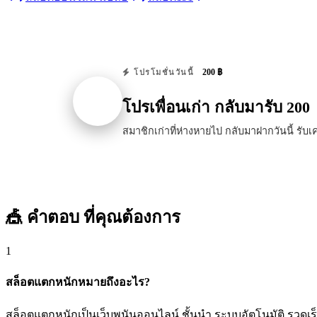
200 ฿
โปรโมชั่นวันนี้
โปรเพื่อนเก่า กลับมารับ 200
สมาชิกเก่าที่ห่างหายไป กลับมาฝากวันนี้ รับ
🎪 คำตอบ
ที่คุณต้องการ
1
สล็อตแตกหนักหมายถึงอะไร?
สล็อตแตกหนักเป็นเว็บพนันออนไลน์ ชั้นนำ ระบบอัตโนมัติ รวดเ