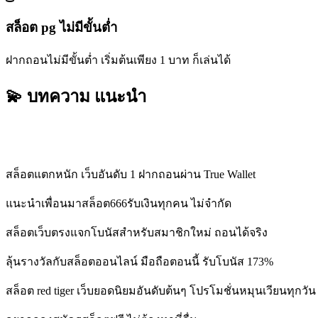
สล็อต pg ไม่มีขั้นต่ำ
ฝากถอนไม่มีขั้นต่ำ เริ่มต้นเพียง 1 บาท ก็เล่นได้
💫 บทความ
แนะนำ
สล็อตแตกหนัก เว็บอันดับ 1 ฝากถอนผ่าน True Wallet
แนะนำเพื่อนมาสล็อต666รับเงินทุกคน ไม่จำกัด
สล็อตเว็บตรงแจกโบนัสสำหรับสมาชิกใหม่ ถอนได้จริง
ลุ้นรางวัลกับสล็อตออนไลน์ มือถือตอนนี้ รับโบนัส 173%
สล็อต red tiger เว็บยอดนิยมอันดับต้นๆ โปรโมชั่นหมุนเวียนทุกวัน