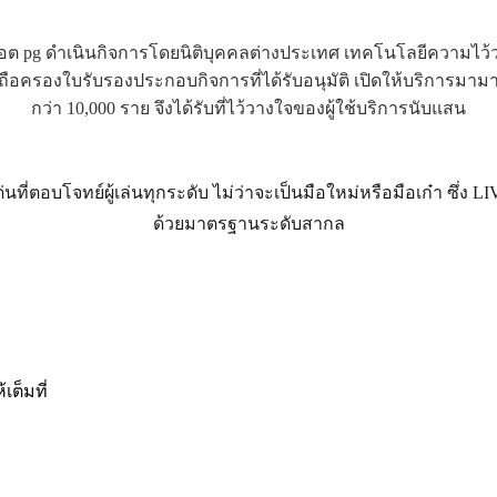
ล็อต pg ดำเนินกิจการโดยนิติบุคคลต่างประเทศ เทคโนโลยีความไว้
 ถือครองใบรับรองประกอบกิจการที่ได้รับอนุมัติ เปิดให้บริการมามา
กว่า 10,000 ราย จึงได้รับที่ไว้วางใจของผู้ใช้บริการนับแสน
นที่ตอบโจทย์ผู้เล่นทุกระดับ ไม่ว่าจะเป็นมือใหม่หรือมือเก๋า ซึ
ด้วยมาตรฐานระดับสากล
เต็มที่