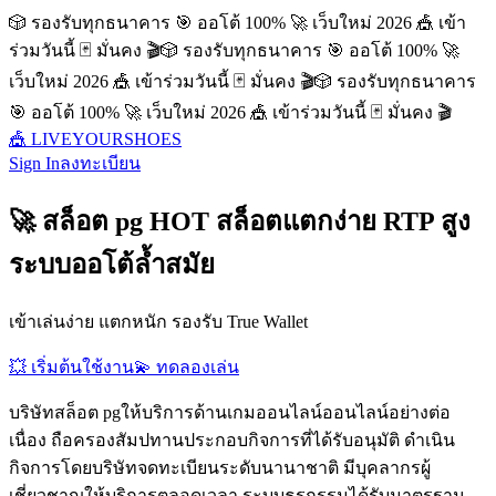
🎲 รองรับทุกธนาคาร 🎯 ออโต้ 100% 🚀 เว็บใหม่ 2026 🎪 เข้า
ร่วมวันนี้ 🃏 มั่นคง 🎬
🎲 รองรับทุกธนาคาร 🎯 ออโต้ 100% 🚀
เว็บใหม่ 2026 🎪 เข้าร่วมวันนี้ 🃏 มั่นคง 🎬
🎲 รองรับทุกธนาคาร
🎯 ออโต้ 100% 🚀 เว็บใหม่ 2026 🎪 เข้าร่วมวันนี้ 🃏 มั่นคง 🎬
🎪 LIVEYOURSHOES
Sign In
ลงทะเบียน
🚀 สล็อต pg HOT สล็อตแตกง่าย RTP สูง
ระบบออโต้ล้ำสมัย
เข้าเล่นง่าย แตกหนัก รองรับ True Wallet
💥 เริ่มต้นใช้งาน
💫 ทดลองเล่น
บริษัทสล็อต pgให้บริการด้านเกมออนไลน์ออนไลน์อย่างต่อ
เนื่อง ถือครองสัมปทานประกอบกิจการที่ได้รับอนุมัติ ดำเนิน
กิจการโดยบริษัทจดทะเบียนระดับนานาชาติ มีบุคลากรผู้
เชี่ยวชาญให้บริการตลอดเวลา ระบบธุรกรรมได้รับมาตรฐาน