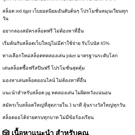
สล็อต red tiger เว็บยอดนิยมอันดับต้นๆ โปรโมชั่นหมุนเวียนทุก
วัน
อยากลองสมัครสล็อตฟรี ไม่ต้องหาที่อื่น
เริ่มต้นกับสล็อตเว็บใหญ่ไม่มีค่าใช้จ่าย รับโบนัส 65%
ทางเลือกใหม่สล็อตทดลองเล่น joker มาตรฐานระดับโลก
เล่นสล็อตซื้อฟรีสปินฟรี โปรโมชั่นสุดคุ้ม
มองหาเล่นสล็อตออนไลน์ ไม่ต้องหาที่อื่น
แนะนำสำหรับสล็อต pg ทดลองเล่น ไม่ผิดหวังแน่นอน
สมัครเว็บสล็อตใหญ่ที่สุดภายใน 3 นาที ลุ้นรางวัลใหญ่ทุกวัน
สล็อตออโต้จ่ายครบทุกบาท ไม่มีข้อร้องเรียน
🎲 เนื้อหาแนะนำ
สำหรับคุณ