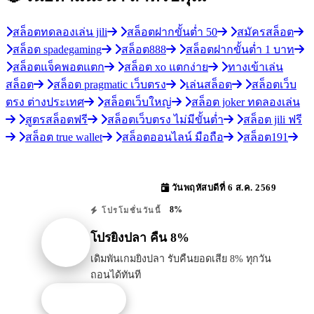
สล็อตทดลองเล่น jili
สล็อตฝากขั้นต่ำ 50
สมัครสล็อต
สล็อต spadegaming
สล็อต888
สล็อตฝากขั้นต่ำ 1 บาท
สล็อตแจ็คพอตแตก
สล็อต xo แตกง่าย
ทางเข้าเล่น
สล็อต
สล็อต pragmatic เว็บตรง
เล่นสล็อต
สล็อตเว็บ
ตรง ต่างประเทศ
สล็อตเว็บใหญ่
สล็อต joker ทดลองเล่น
สูตรสล็อตฟรี
สล็อตเว็บตรง ไม่มีขั้นต่ำ
สล็อต jili ฟรี
สล็อต true wallet
สล็อตออนไลน์ มือถือ
สล็อต191
วันพฤหัสบดีที่ 6 ส.ค. 2569
8%
โปรโมชั่นวันนี้
โปรยิงปลา คืน 8%
เดิมพันเกมยิงปลา รับคืนยอดเสีย 8% ทุกวัน
ถอนได้ทันที
รับโปรนี้