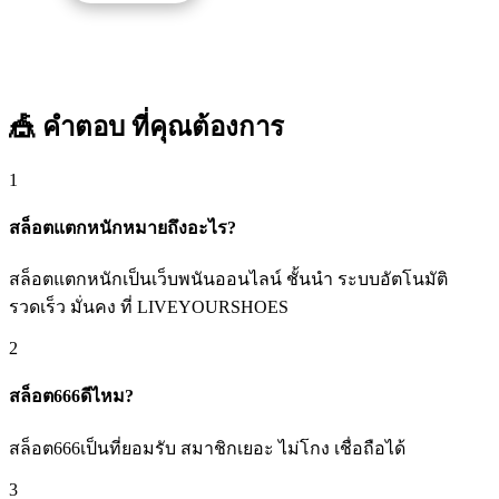
🎪 คำตอบ
ที่คุณต้องการ
1
สล็อตแตกหนักหมายถึงอะไร?
สล็อตแตกหนักเป็นเว็บพนันออนไลน์ ชั้นนำ ระบบอัตโนมัติ
รวดเร็ว มั่นคง ที่ LIVEYOURSHOES
2
สล็อต666ดีไหม?
สล็อต666เป็นที่ยอมรับ สมาชิกเยอะ ไม่โกง เชื่อถือได้
3