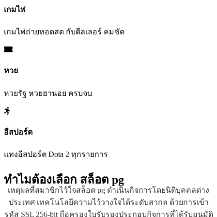
เกมไพ่
เกมไพ่ถ่ายทอดสด กับดีลเลอร์ คมชัด
หวย
หวยรัฐ หวยฮานอย ครบจบ
อีสปอร์ต
แทงอีสปอร์ต Dota 2 ทุกรายการ
ทำไมต้องเลือก
สล็อต pg
เหตุผลที่สมาชิกไว้ใจสล็อต pg ดำเนินกิจการโดยนิติบุคคลต่าง
ประเทศ เทคโนโลยีความไว้วางใจได้ระดับสากล ด้วยการเข้า
รหัส SSL 256-bit ถือครองใบรับรองประกอบกิจการที่ได้รับอนุมัติ