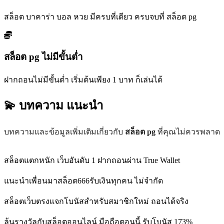
สล็อต บาคาร่า บอล หวย มีครบที่เดียว ครบจบที่ สล็อต pg
สล็อต pg ไม่มีขั้นต่ำ
ฝากถอนไม่มีขั้นต่ำ เริ่มต้นเพียง 1 บาท ก็เล่นได้
💫 บทความ
แนะนำ
บทความและข้อมูลเพิ่มเติมเกี่ยวกับ
สล็อต pg
ที่คุณไม่ควรพลาด
สล็อตแตกหนัก เว็บอันดับ 1 ฝากถอนผ่าน True Wallet
แนะนำเพื่อนมาสล็อต666รับเงินทุกคน ไม่จำกัด
สล็อตเว็บตรงแจกโบนัสสำหรับสมาชิกใหม่ ถอนได้จริง
ลุ้นรางวัลกับสล็อตออนไลน์ มือถือตอนนี้ รับโบนัส 173%