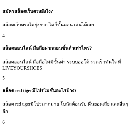
สมัครสล็อตเว็บตรงยังไง?
สล็อตเว็บตรงไม่ยุ่งยาก ไม่กี่ขั้นตอน เล่นได้เลย
4
สล็อตออนไลน์ มือถือฝากถอนขั้นต่ำเท่าไหร่?
สล็อตออนไลน์ มือถือไม่มีขั้นต่ำ ระบบออโต้ รวดเร็วทันใจ ที่
LIVEYOURSHOES
5
สล็อต red tigerมีโปรโมชั่นอะไรบ้าง?
สล็อต red tigerมีโปรมากมาย โบนัสต้อนรับ คืนยอดเสีย และอื่นๆ
อีก
6