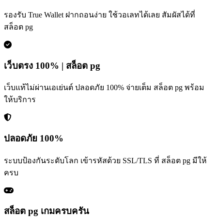
รองรับ True Wallet ฝากถอนง่าย ใช้วอเลทได้เลย สัมผัสได้ที่
สล็อต pg
เว็บตรง 100% | สล็อต pg
เว็บแท้ไม่ผ่านเอเย่นต์ ปลอดภัย 100% จ่ายเต็ม สล็อต pg พร้อม
ให้บริการ
ปลอดภัย 100%
ระบบป้องกันระดับโลก เข้ารหัสด้วย SSL/TLS ที่ สล็อต pg มีให้
ครบ
สล็อต pg เกมครบครัน