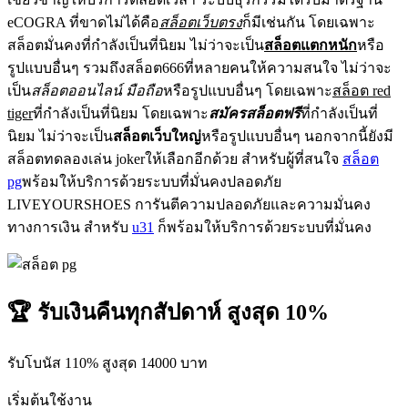
eCOGRA ที่ขาดไม่ได้คือ
สล็อตเว็บตรง
ก็มีเช่นกัน โดยเฉพาะ
สล็อตมั่นคงที่กำลังเป็นที่นิยม ไม่ว่าจะเป็น
สล็อตแตกหนัก
หรือ
รูปแบบอื่นๆ รวมถึงสล็อต666ที่หลายคนให้ความสนใจ ไม่ว่าจะ
เป็น
สล็อตออนไลน์ มือถือ
หรือรูปแบบอื่นๆ โดยเฉพาะ
สล็อต red
tiger
ที่กำลังเป็นที่นิยม โดยเฉพาะ
สมัครสล็อตฟรี
ที่กำลังเป็นที่
นิยม ไม่ว่าจะเป็น
สล็อตเว็บใหญ่
หรือรูปแบบอื่นๆ นอกจากนี้ยังมี
สล็อตทดลองเล่น jokerให้เลือกอีกด้วย สำหรับผู้ที่สนใจ
สล็อต
pg
พร้อมให้บริการด้วยระบบที่มั่นคงปลอดภัย
LIVEYOURSHOES การันตีความปลอดภัยและความมั่นคง
ทางการเงิน สำหรับ
u31
ก็พร้อมให้บริการด้วยระบบที่มั่นคง
🏆 รับเงินคืนทุกสัปดาห์ สูงสุด 10%
รับโบนัส 110% สูงสุด 14000 บาท
เริ่มต้นใช้งาน