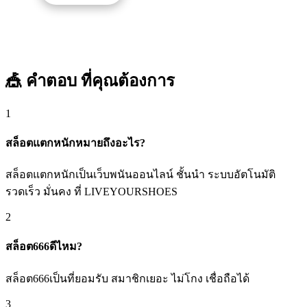
🎪 คำตอบ
ที่คุณต้องการ
1
สล็อตแตกหนักหมายถึงอะไร?
สล็อตแตกหนักเป็นเว็บพนันออนไลน์ ชั้นนำ ระบบอัตโนมัติ
รวดเร็ว มั่นคง ที่ LIVEYOURSHOES
2
สล็อต666ดีไหม?
สล็อต666เป็นที่ยอมรับ สมาชิกเยอะ ไม่โกง เชื่อถือได้
3